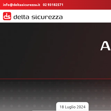
info@deltasicurezza.it
02 93182571
A
18 Luglio 2024