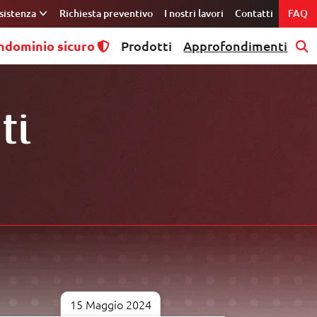
sistenza
Richiesta preventivo
I nostri lavori
Contatti
FAQ
ndominio sicuro
Prodotti
Approfondimenti
ti
15 Maggio 2024