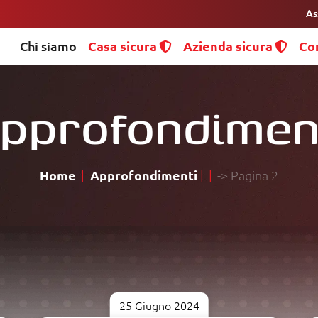
As
Chi siamo
Casa sicura
Azienda sicura
Co
pprofondimen
Home
Approfondimenti
-> Pagina 2
25 Giugno 2024