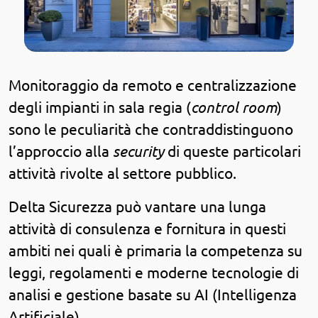
Casa sicura
Azienda sicura
Monitoraggio da remoto e centralizzazione
Condominio sicuro
degli impianti in sala regia (
control room
)
sono le peculiarità che contraddistinguono
Prodotti
l’approccio alla
security
di queste particolari
attività rivolte al settore pubblico.
Approfondimenti
Delta Sicurezza può vantare una lunga
attività di consulenza e fornitura in questi
ambiti nei quali è primaria la competenza su
leggi, regolamenti e moderne tecnologie di
analisi e gestione basate su AI (Intelligenza
Artificiale).