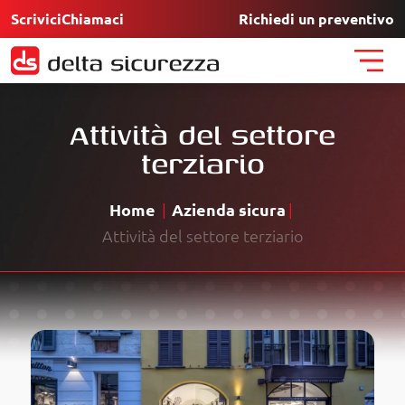
Scrivici
Chiamaci
Richiedi un preventivo
Assistenza
Attività del settore
terziario
Richiesta preventivo
Home
Azienda sicura
I nostri lavori
Attività del settore terziario
Contatti
FAQ
Chi siamo