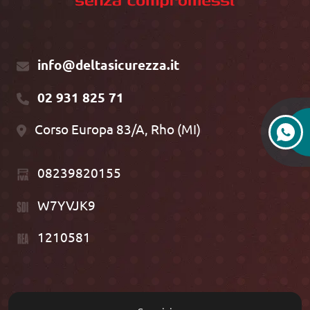
info@deltasicurezza.it
02 931 825 71
Corso Europa 83/A, Rho (MI)
08239820155
W7YVJK9
1210581