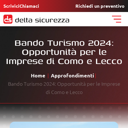
Scrivici
Chiamaci
Richiedi un preventivo
Assistenza
Bando Turismo 2024:
Opportunità per le
Richiesta preventivo
Imprese di Como e Lecco
I nostri lavori
Home
Approfondimenti
Contatti
Bando Turismo 2024: Opportunità per le Imprese
di Como e Lecco
FAQ
Chi siamo